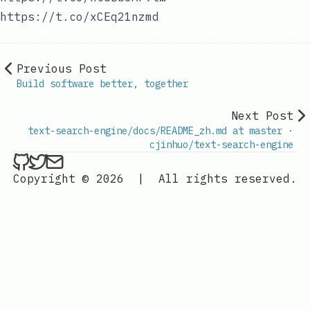
https://t.co/xCEq21nzmd
Previous Post
Build software better, together
Next Post
text-search-engine/docs/README_zh.md at master ·
cjinhuo/text-search-engine
ethan4768 on Github
ethan4768 on Twitter
Send an email to
finengine.tech@gma
Copyright © 2026
|
All rights reserved.