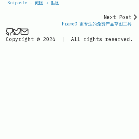
Snipaste - 截图 + 贴图
Next Post
Frame0 更专注的免费产品草图工具
ethan4768 on Github
ethan4768 on Twitter
Send an email to
finengine.tech@gma
Copyright © 2026
|
All rights reserved.