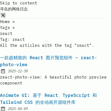
Skip to content
寻岳的网络日志
Home
»
tags
»
react
Tag:
react
All the articles with the tag "react".
一款超精致的 React 图片预览组件 – react-
photo-view
2025-12-30
Published:
react-photo-view: A beautiful photo preview
component
Animate UI: 基于 React、TypeScript 和
Tailwind CSS 的全动画开源组件库
2025-04-09