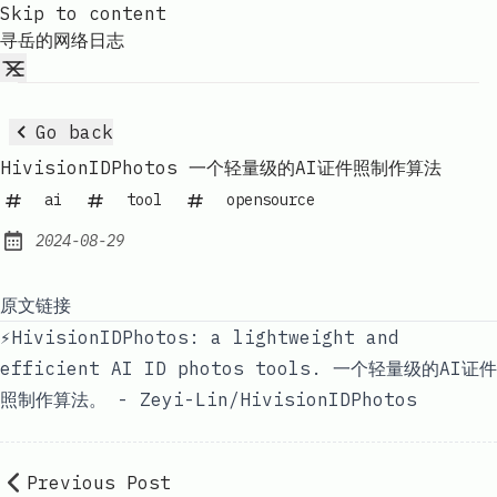
Skip to content
寻岳的网络日志
Go back
HivisionIDPhotos 一个轻量级的AI证件照制作算法
ai
tool
opensource
2024-08-29
Published:
原文链接
⚡️HivisionIDPhotos: a lightweight and
efficient AI ID photos tools. 一个轻量级的AI证件
照制作算法。 - Zeyi-Lin/HivisionIDPhotos
Previous Post