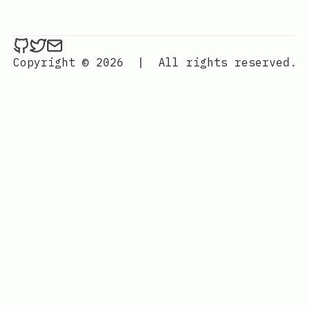
ethan4768 on Github
ethan4768 on Twitter
Send an email to
finengine.tech@gma
Copyright © 2026
|
All rights reserved.