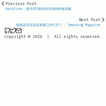
Previous Post
Backlinko：提升SEO和内容营销的终极策略
Next Post
链接是否应该在新窗口中打开？ - Smashing Magazine
ethan4768 on Github
ethan4768 on Twitter
Send an email to
finengine.tech@gma
Copyright © 2026
|
All rights reserved.