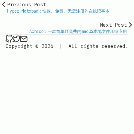
Previous Post
Hyper Notepad：快速、免费、无需注册的在线记事本
Next Post
Achico：一款简单且免费的macOS本地文件压缩应用
ethan4768 on Github
ethan4768 on Twitter
Send an email to
finengine.tech@gma
Copyright © 2026
|
All rights reserved.