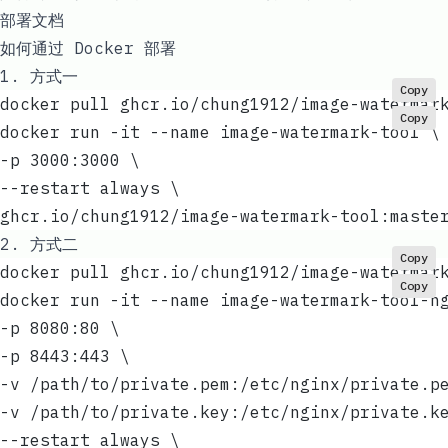
部署文档
如何通过 Docker 部署
1. 方式一
Copy
docker pull ghcr.io/chung1912/image-watermar
Copy
docker run -it --name image-watermark-tool \
-p 3000:3000 \
--restart always \
ghcr.io/chung1912/image-watermark-tool:maste
2. 方式二
Copy
docker pull ghcr.io/chung1912/image-watermar
Copy
docker run -it --name image-watermark-tool-n
-p 8080:80 \
-p 8443:443 \
-v /path/to/private.pem:/etc/nginx/private.p
-v /path/to/private.key:/etc/nginx/private.k
--restart always \