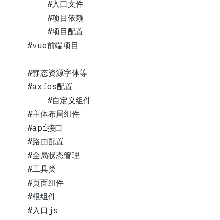
│   │   └── index.js			#入口文件
│   ├── pageckge.json			#项目依赖
│   └── wrangler.toml			#项目配置
└── mail-vue				#vue前端项目
    │   ├── assets			#静态资源字体等
    │   ├── axios 			#axios配置
    │   ├── components			#自定义组件
    │   ├── layout			#主体布局组件
    │   ├── request			#api接口
    │   ├── router			#路由配置
    │   ├── store			#全局状态管理
    │   ├── utils			#工具类
    │   ├── views			#页面组件
    │   ├── app.vue			#根组件
    │   ├── main.js			#入口js