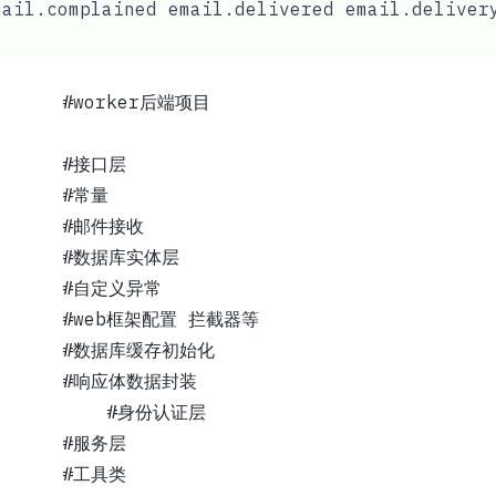
ail.complained email.delivered email.deliver
├── mail-worker				#worker后端项目
       
│   │   ├── api	 			#接口层			
│   │   ├── const  			#常量
│   │   ├── email			#邮件接收
│   │   ├── entity			#数据库实体层
│   │   ├── error			#自定义异常
│   │   ├── hono			#web框架配置 拦截器等
│   │   ├── init			#数据库缓存初始化
│   │   ├── model			#响应体数据封装
│   │   ├── security			#身份认证层
│   │   ├── service			#服务层
│   │   ├── utils			#工具类