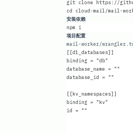
git clone https://git
cd cloud-mail/mail-wo
安装依赖
npm i
项目配置
mail-worker/wrangler.t
[[d1_databases]]
[[kv_namespaces]]
id = ""		