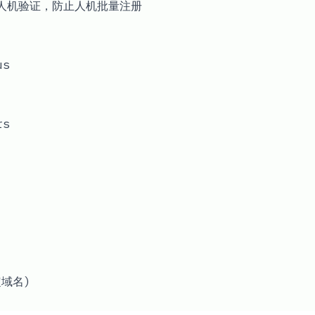
le人机验证，防止人机批量注册
us
rs
定域名)