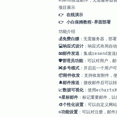
Rsend推送邮件，无需服务
项目展示
👉 在线演示
👉 小白保姆教程-界面部署
功能介绍
💰免费白嫖
：无需服务器，部署到C
💻响应式设计
：响应式布局自动
📧邮件发送
：集成resend
🛡️管理员功能
：可以对用户，邮
🔀多号模式
：开启后一个用户可
📦附件收发
：支持收发附件，使
🔔邮件推送
：接收邮件后可以转
📈数据可视化
：使用echar
⭐星标邮件
：标记重要邮件，以
🎨个性化设置
：可以自定义网站
⚙️功能设置
：可以对注册，邮件