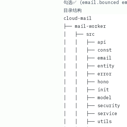
勾选✅ (email.bounced em
目录结构
cloud-mail
│   ├── src           