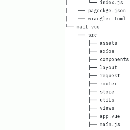
    ├── src