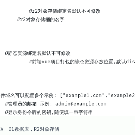
             #r2对象存储绑定名默认不可修改
ket_name = ""	        #r2对象存储桶的名字
binding = "assets"		#静态资源绑定名默认不可修改
directory = "./dist"	        #前端vue项目打包的静态资源存放位置,默认di
main = []			#邮件域名可以配置多个示例: ["example1.com","example
""		        #管理员的邮箱 示例: 
admin@example.com
jwt_secret = ""			#登录身份令牌的密钥,随便填一串字符串
建KV，D1数据库，R2对象存储