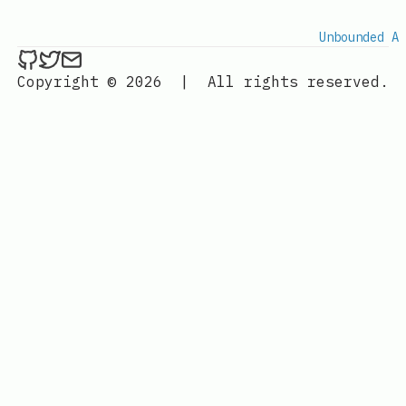
Unbounded A 
ethan4768 on Github
ethan4768 on Twitter
Send an email to
finengine.tech@gma
Copyright © 2026
|
All rights reserved.