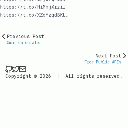
https://t.co/HiMmjXrzil
https://t.co/XZoYzqdBKL…
Previous Post
Omni Calculator
Next Post
Free Public APIs
ethan4768 on Github
ethan4768 on Twitter
Send an email to
finengine.tech@gma
Copyright © 2026
|
All rights reserved.