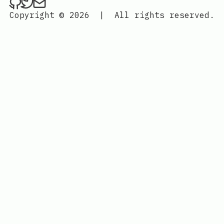
ethan4768 on Github
ethan4768 on Twitter
Send an email to
finengine.tech@gma
Copyright © 2026
|
All rights reserved.