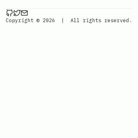
ethan4768 on Github
ethan4768 on Twitter
Send an email to
finengine.tech@gma
Copyright © 2026
|
All rights reserved.