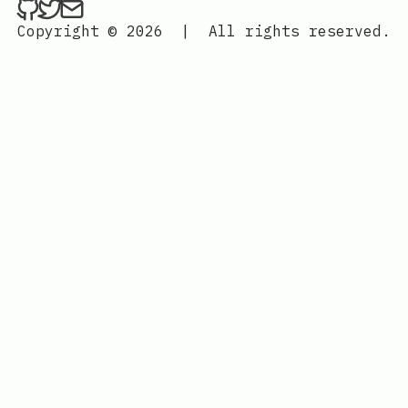
ethan4768 on Github
ethan4768 on Twitter
Send an email to
finengine.tech@gma
Copyright © 2026
|
All rights reserved.