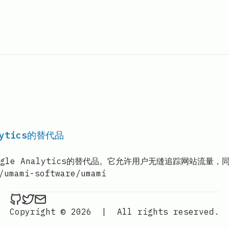
ytics的替代品
ogle Analytics的替代品。它允许用户无缝追踪网站流
ami-software/umami
ethan4768 on Github
ethan4768 on Twitter
Send an email to
finengine.tech@gma
Copyright © 2026
|
All rights reserved.