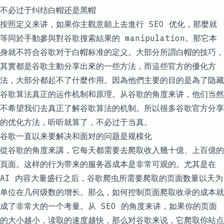
不必过于纠结白帽还是黑帽
按照定义来讲，如果你主觀意願上去進行 SEO 优化，那麼就
等同於手動參與對谷歌搜索結果的 manipulation。那它本
身就不符合谷歌对于白帽标准的定义。大部分所謂白帽的技巧，
其實都是谷歌主動分享出來的一些方法，而這些官方的優化方
法，大部分都起不了什麼作用。因為他們主要的目的是為了隐藏
谷歌算法真正的运作机制和原理。从谷歌的角度来讲，他们当然
不希望我们去真正了解谷歌算法的机制。所以很多谷歌官方分享
的优化方法，听听就算了，不必过于当真。
谷歌一直以来要解决和面对的问题是规模化
從谷歌的角度來講，它每天都需要去爬取收入幾十億、上百億的
頁面。这样的行为带来的服务器成本是非常可观的。尤其是在
AI 内容大量盛行之后，谷歌爬虫所需要爬取的页面数量以天为
单位在几何级数的增长。那么，如何控制页面爬取收录的成本就
成了非常大的一个考量。从 SEO 的角度来讲，如果你的页面
的大小越小，读取的速度越快，那么对谷歌来说，它爬取你站点