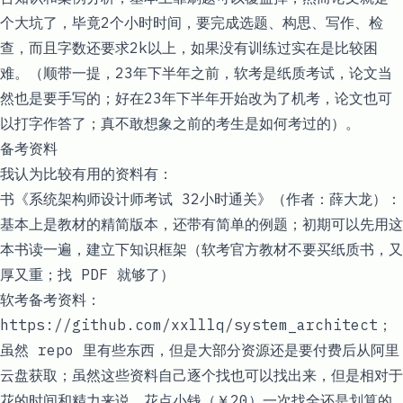
个大坑了，毕竟2个小时时间，要完成选题、构思、写作、检
查，而且字数还要求2k以上，如果没有训练过实在是比较困
难。（顺带一提，23年下半年之前，软考是纸质考试，论文当
然也是要手写的；好在23年下半年开始改为了机考，论文也可
以打字作答了；真不敢想象之前的考生是如何考过的）。
备考资料
我认为比较有用的资料有：
书《系统架构师设计师考试 32小时通关》（作者：薛大龙）：
基本上是教材的精简版本，还带有简单的例题；初期可以先用这
本书读一遍，建立下知识框架（软考官方教材不要买纸质书，又
厚又重；找 PDF 就够了）
软考备考资料：
https://github.com/xxlllq/system_architect
；
虽然 repo 里有些东西，但是大部分资源还是要付费后从阿里
云盘获取；虽然这些资料自己逐个找也可以找出来，但是相对于
花的时间和精力来说，花点小钱（￥20）一次找全还是划算的