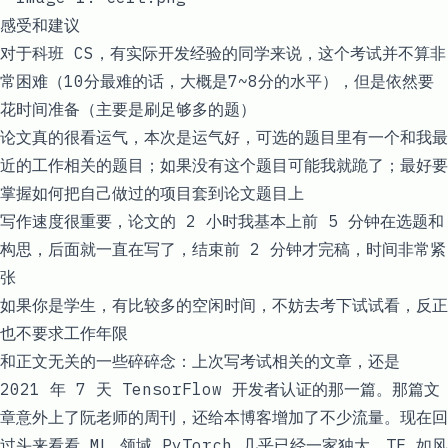
感受和建议
对于科班 CS，有实际开发经验的同学来说，这个考试并不算非
常困难（10分最难的话，大概是7~8分的水平），但是依然要
花时间准备（主要是刷足够多的题）
论文真的很看运气，本次是运气好，可选的题目里有一个和我最
近的工作相关的题目；如果没有这个题目可能我就跪了；最好要
掌握如何把自己做过的项目套到论文题目上
写作速度很重要，论文的 2 小时我基本上前 5 分钟在选题和
构思，后面就一直在写了，结束前 2 分钟才完稿，时间非常紧
张
如果你是学生，有比较多的空闲时间，不妨去考下试试看，反正
也不要求工作年限
和正文无关的一些碎碎念：上次写考试相关的文章，还是
2021 年
7 天 TensorFlow 开发者认证
的那一篇。那篇文
章意外上了阮老师的周刊，还给本博客增加了不少流量。现在回
过头来看看 ML 领域 PyTorch 几乎已经一家独大，TF 如风