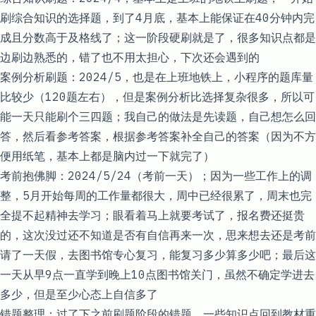
刷综合知识的选择题，到了4月底，基本上能保证在40分钟内完
成且分数高于及格线了；这一阶段硬刷就是了，很多知识点都是
边刷边熟悉的，错了也不用太担心，下次还会遇到的
案例分析刷题：2024/5，也是在上班地铁上，小程序的题库量
比较少（120题左右），但是案例分析比选择复杂很多，所以可
能一天只能刷个三四题；我自己的做法是先读题，自己想怎么回
答，然后看参考答案，根据参考答案补全自己的答案（因为不方
便用纸笔，基本上都是脑内过一下就完了）
考前抱佛脚：2024/5/24（考前一天）；因为一些工作上的调
整，5月开始每周的工作量都很大，周中已经很累了，周末也完
全提不起精神去学习；眼看着马上就要考试了，报名费还挺贵
的，这次没过还不知道是否有自信再来一次，思来想去还是考前
请了一天假，去图书馆专心复习，能复习多少算多少吧；最后这
一天从早9点一直学到晚上10点图书馆关门，虽然不确定学进去
多少，但是至少心态上自信多了
错题整理：过了下之前刷题阶段的错题，一些知识点回到教材重