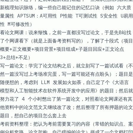
新梳理知识脉络，编一些自己能记住的记忆口诀（例如 六大质
量属性 APTSUM：A可用性 P性能 T可测试性 S安全性 U易用
性 M可修改性）
看论文网课：说来惭愧，之前一直都没写过论文，于是先B站找
了个网课看下（就是上面备考资料写的），了解了十段式（项目
概要+正文概要+项目背景+项目组成+子题目回应+正文论点
3+总结+不足）
写一篇论文：学完了论文结构之后，就立刻写了一篇试试看（不
然一篇没写过上考场准完蛋，写一篇可能还有点盼头）；题目是
随便想的，考虑到 LLM 发展如火如荼，自己定了个《大语言
模型和人工智能技术在软件系统开发中的应用》的题目；然后就
努力花了 4 个小时憋出了第一篇论文，对照着论文网课还有其
他资料中的论文范文又继续改了改；然后整理了所有押题的论文
题目，想自己的项目怎么套上去
考前资料整理：把认为考前需要复习的内容（常错的知识点、案
例分析套路、论文架构、自己瞎编的论文）拼成了一个文档打印