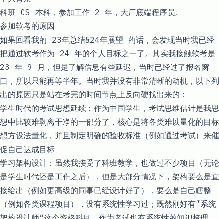
科班 CS 本科，参加工作 2 年，大厂底端程序员。
参加软考的原因
如果回看我的
23年总结&24年展望
的话，会发现当时我已经
把通过软考作为 24 年的个人目标之一了。其实我接触软考是
23 年 9 月，但是了解信息有些延迟，当时已经过了报名窗
口，所以只能再等半年。当时我并没有非常清晰的动机，以下列
出的原因只是站在考完的时间节点上反向硬找出来的：
学生时代的考试思想延续：作为中国学生，考试思维估计是我思
想中比较难剥离干净的一部分了，核心是将各类难以量化的目标
想方设法量化，并且制定明确的验收标准（例如通过考试）来催
促自己达成目标
学习架构设计：虽然我接受了科班教学，也做过不少项目（无论
是学生时代还是工作之后），但是大部分情况下，架构要么是直
接给出（例如更高级的同事已经设计好了），要么是自己瞎整
（例如各类课程项目），没有系统性学习过；既然刚好有”系统
架构设计师“这个资格科目，作为考试也有系统性的知识梳理，