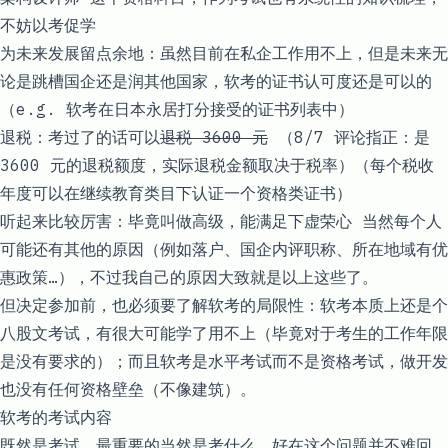
不妨以考促学
为未来发展留点余地：虽然目前在私企工作用不上，但是未来无
论是跳槽国企还是润其他国家，软考的证书认可度还是可以的
（e.g. 软考在日本永居打分接受的证书列表中）
退税：考过了的话可以
退税 3600 元
（8/7 评论指正：是
3600 元的退税额度，实际退税金额取决于税率）（每个税收
年度可以在继续教育类目下认证一个资格类证书）
听起来比较厉害：毕竟叫做高级，能满足下虚荣心 当然每个人
可能还有其他的原因（例如落户、国企内评职称、所在地域有优
惠政策…），不过我自己的原因大致就是以上这些了。
但决定参加前，也必须要了解软考的局限性：软考本质上还是个
八股文考试，有很大可能学了用不上（毕竟对于考生的工作年限
是没有要求的）；而且软考是水平考试而不是资格考试，做开发
也没有任何资格壁垒（不像建筑）。
软考的考试内容
既然是考试，最重要的当然是考什么。好在这个问题并不难回