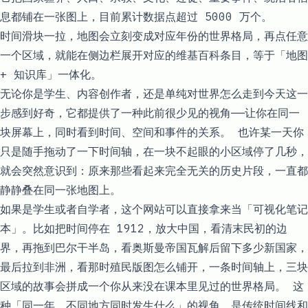
息都铺在一张图上，目前累计数据点超过 5000 万个。​​
时间滑块一拉，地图会立刻变成对应年份的世界格局，再点任意
一个区域，就能在侧边栏展开对应的维基百科条目，等于「地图
+ 知识库」一体化。​
无论你是学生、内容创作者，还是单纯对世界怎么走到今天这一
步感到好奇，它都提供了一种此前很少见的视角——让你在同一
块屏幕上，同时看到时间、空间和事件的关系。 也许某一天你
只是随手拖动了一下时间轴，在一块不起眼的小区域停了几秒，
就会突然意识到：原来那些看起来完全无关的历史片段，一直都
静静叠在同一张地图上。
如果是学生或者自学者，这个网站可以直接拿来当「可视化笔记
本」。比如把时间停在 1912，放大中国，看清末民初的边
界，再拖到巴尔干半岛，看奥斯曼帝国瓦解后留下多少新国家，
最后拉到非洲，看那时殖民版图怎么铺开，一条时间轴上，三块
区域的故事会拼成一个你从来没在课本里见过的世界格局。 这
种「同一年，不同地方同时发生什么」的视角，是传统时间线和