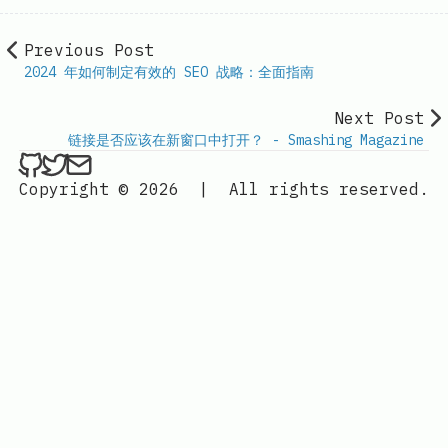
Previous Post
2024 年如何制定有效的 SEO 战略：全面指南
Next Post
链接是否应该在新窗口中打开？ - Smashing Magazine
ethan4768 on Github
ethan4768 on Twitter
Send an email to
finengine.tech@gma
Copyright © 2026
|
All rights reserved.