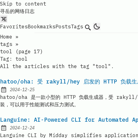
Skip to content
寻岳的网络日志
Favorites
Bookmarks
Posts
Tags
Search
Home
»
tags
»
tool (page 17)
Tag:
tool
All the articles with the tag "tool".
hatoo/oha: 受 rakyll/hey 启发的 HTTP 负载
2024-12-25
Published:
hatoo/oha 是一款小型的 HTTP 负载生成器，受 raky
装，可以用于性能测试和压力测试。
Languine: AI-Powered CLI for Automated A
2024-12-24
Published:
Languine CLI by Midday simplifies applicatio