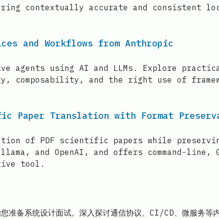
uring contextually accurate and consistent lo
ices and Workflows from Anthropic
ive agents using AI and LLMs. Explore practic
ty, composability, and the right use of frame
fic Paper Translation with Format Preserv
ation of PDF scientific papers while preservi
Ollama, and OpenAI, and offers command-line, 
tive tool.
助您准备系统设计面试。深入探讨通信协议、CI/CD、微服务