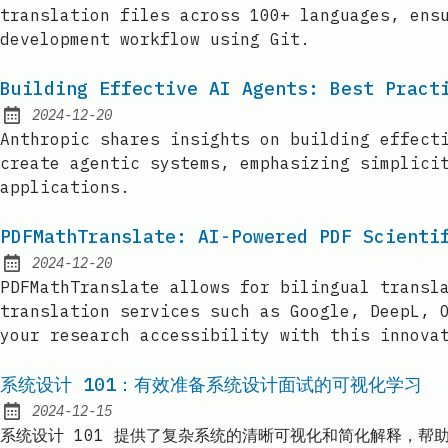
translation files across 100+ languages, ens
development workflow using Git.
Building Effective AI Agents: Best Pract
2024-12-20
Published:
Anthropic shares insights on building effect
create agentic systems, emphasizing simplici
applications.
PDFMathTranslate: AI-Powered PDF Scienti
2024-12-20
Published:
PDFMathTranslate allows for bilingual transl
translation services such as Google, DeepL, 
your research accessibility with this innova
系统设计 101：有效准备系统设计面试的可视化学习
2024-12-15
Published:
系统设计 101 提供了复杂系统的清晰可视化和简化解释，帮