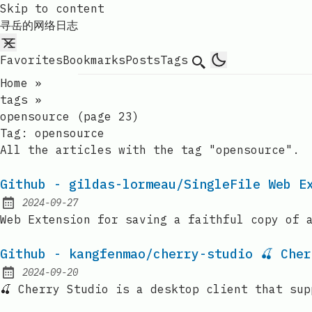
Skip to content
寻岳的网络日志
Favorites
Bookmarks
Posts
Tags
Search
Home
»
tags
»
opensource (page 23)
Tag:
opensource
All the articles with the tag "opensource".
Github - gildas-lormeau/SingleFile Web E
2024-09-27
Published:
Web Extension for saving a faithful copy of 
Github - kangfenmao/cherry-studio 🍒 Che
2024-09-20
Published:
🍒 Cherry Studio is a desktop client that su