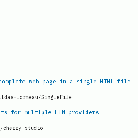
complete web page in a single HTML file
ildas-lormeau/SingleFile
rts for multiple LLM providers
o/cherry-studio