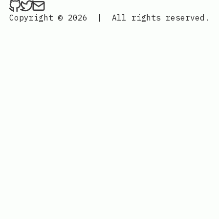
ethan4768 on Github
ethan4768 on Twitter
Send an email to
finengine.tech@gma
Copyright © 2026
|
All rights reserved.