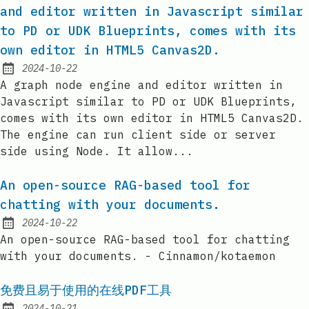
and editor written in Javascript similar
to PD or UDK Blueprints, comes with its
own editor in HTML5 Canvas2D.
2024-10-22
Published:
A graph node engine and editor written in
Javascript similar to PD or UDK Blueprints,
comes with its own editor in HTML5 Canvas2D.
The engine can run client side or server
side using Node. It allow...
An open-source RAG-based tool for
chatting with your documents.
2024-10-22
Published:
An open-source RAG-based tool for chatting
with your documents. - Cinnamon/kotaemon
免费且易于使用的在线PDF工具
2024-10-21