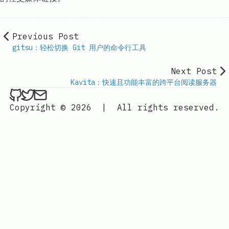
Previous Post
gitsu：轻松切换 Git 用户的命令行工具
Next Post
Kavita：快速且功能丰富的跨平台阅读服务器
ethan4768 on Github
ethan4768 on Twitter
Send an email to
finengine.tech@gma
Copyright © 2026
|
All rights reserved.