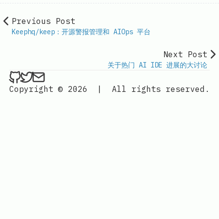
Previous Post
Keephq/keep：开源警报管理和 AIOps 平台
Next Post
关于热门 AI IDE 进展的大讨论
ethan4768 on Github
ethan4768 on Twitter
Send an email to
finengine.tech@gma
Copyright © 2026
|
All rights reserved.