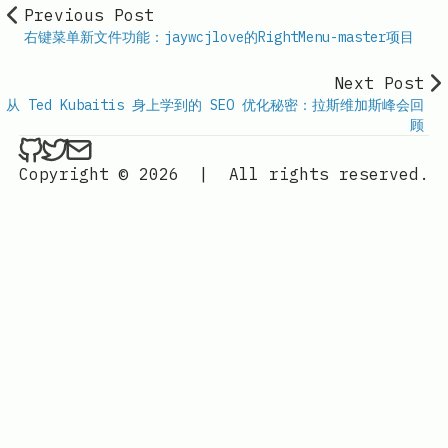
Previous Post
右键菜单新文件功能：jaywcjlove的RightMenu-master项目
Next Post
从 Ted Kubaitis 身上学到的 SEO 优化秘密：拉斯维加斯峰会回
顾
ethan4768 on Github
ethan4768 on Twitter
Send an email to
finengine.tech@gma
Copyright © 2026
|
All rights reserved.