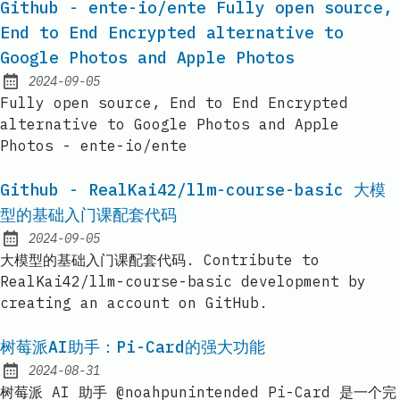
Github - ente-io/ente Fully open source,
End to End Encrypted alternative to
Google Photos and Apple Photos
2024-09-05
Published:
Fully open source, End to End Encrypted
alternative to Google Photos and Apple
Photos - ente-io/ente
Github - RealKai42/llm-course-basic 大模
型的基础入门课配套代码
2024-09-05
Published:
大模型的基础入门课配套代码. Contribute to
RealKai42/llm-course-basic development by
creating an account on GitHub.
树莓派AI助手：Pi-Card的强大功能
2024-08-31
Published:
树莓派 AI 助手 @noahpunintended Pi-Card 是一个完